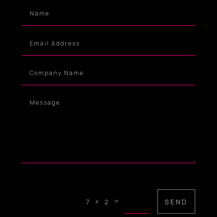
=
SEND
7 + 2