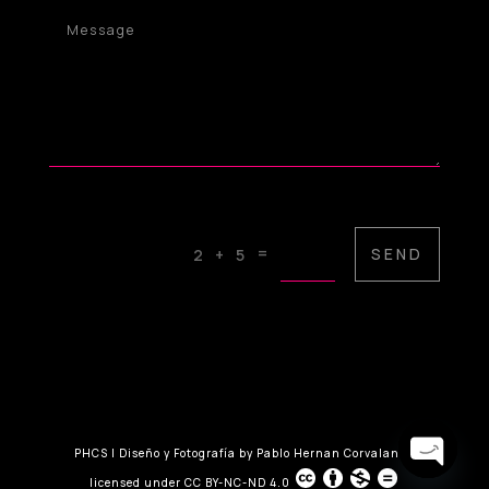
=
SEND
2 + 5
PHCS | Diseño y Fotografía
by
Pablo Hernan Corvalan
is
licensed under
CC BY-NC-ND 4.0
Open