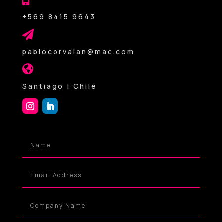
+569 8415 9643

pablocorvalan@mac.com

Santiago | Chile