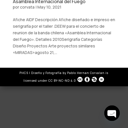
Asamblea Internacional del Fuego
por
corvata
|
May 10, 2021
Afiche AIDF Descripción Afiche diseñado e impreso en
serigrafía por el taller .DEEW para el concierto de
reunion de la banda chilena «Asamblea Internacional
del Fuego». Detalles 2010Serigrafía Categorías
Diseño Proyectos Arte proyectos similares
«MIRADAS»agosto 21,...
PHCS | Diseño y Fotografía
by
Pablo Hernan Corvalan
is
licensed under
CC BY-NC-ND 4.0
Open
chaty