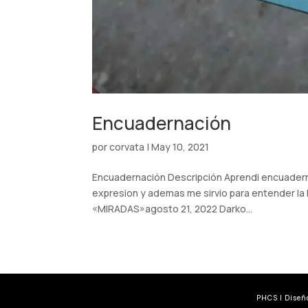
Encuadernación
por
corvata
|
May 10, 2021
Encuadernación Descripción Aprendi encuadern
expresion y ademas me sirvio para entender la hi
«MIRADAS»agosto 21, 2022 Darko...
PHCS | Diseño