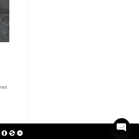
ares
Open