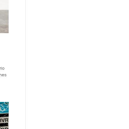
rio
ones