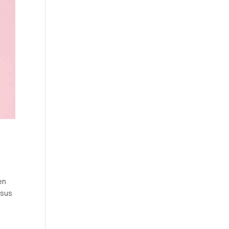
en
 sus