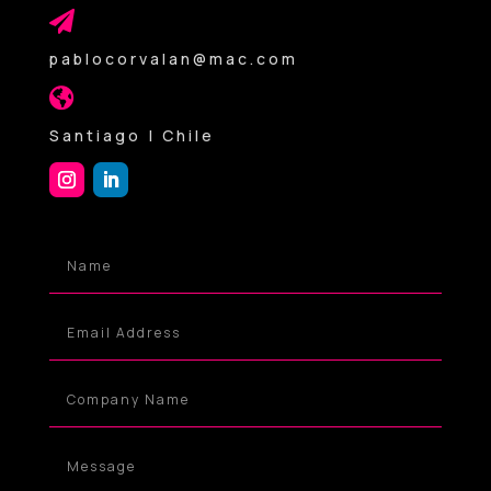

pablocorvalan@mac.com

Santiago | Chile