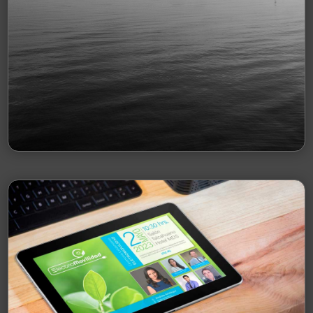
AFÍ
A