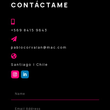
CONTÁCTAME

+569 8415 9643

pablocorvalan@mac.com

Santiago | Chile